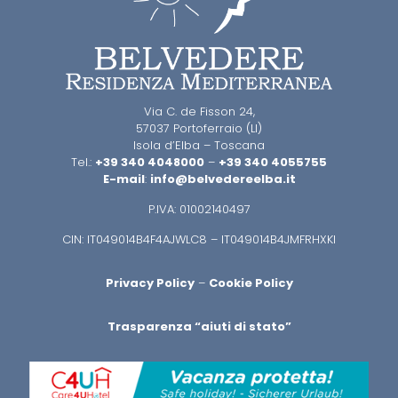
Via C. de Fisson 24,
57037 Portoferraio (LI)
Isola d’Elba – Toscana
Tel.:
+39 340 4048000
–
+39 340 4055755
E-mail
:
info@belvedereelba.it
P.IVA: 01002140497
CIN: IT049014B4F4AJWLC8 – IT049014B4JMFRHXKI
Privacy Policy
–
Cookie Policy
Trasparenza “aiuti di stato”