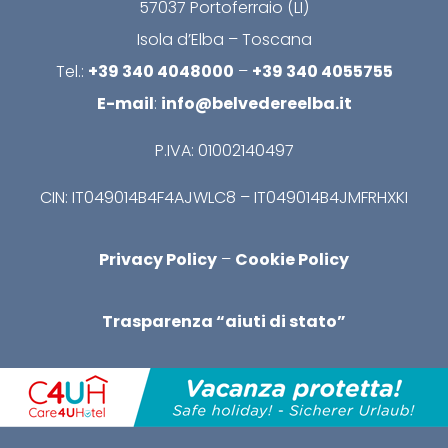
57037 Portoferraio (LI)
Isola d’Elba – Toscana
Tel.:
+39 340 4048000
–
+39 340 4055755
E-mail
:
info@belvedereelba.it
P.IVA: 01002140497
CIN: IT049014B4F4AJWLC8 – IT049014B4JMFRHXKI
Privacy Policy
–
Cookie Policy
Trasparenza “aiuti di stato”