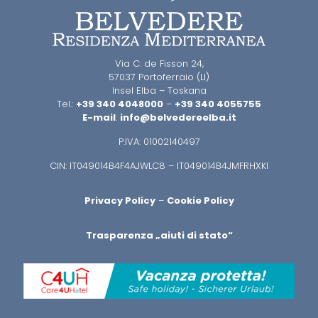
Via C. de Fisson 24,
57037 Portoferraio (LI)
Insel Elba – Toskana
Tel.:
+39 340 4048000
–
+39 340 4055755
E-mail
:
info@belvedereelba.it
P.IVA: 01002140497
CIN: IT049014B4F4AJWLC8 – IT049014B4JMFRHXKI
Privacy Policy
–
Cookie Policy
Trasparenza „aiuti di stato“