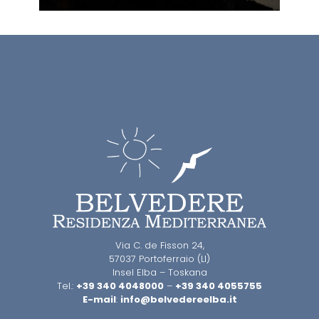
Via C. de Fisson 24,
57037 Portoferraio (LI)
Insel Elba – Toskana
Tel.:
+39 340 4048000
–
+39 340 4055755
E-mail
:
info@belvedereelba.it